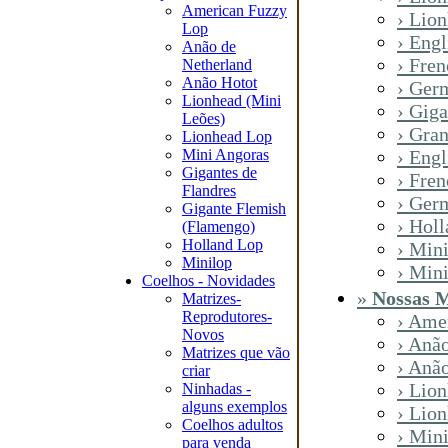
American Fuzzy
› Lio
Lop
› Eng
Anão de
› Fre
Netherland
Anão Hotot
› Ger
Lionhead (Mini
› Giga
Leões)
› Gra
Lionhead Lop
Mini Angoras
› Eng
Gigantes de
› Fre
Flandres
› Ger
Gigante Flemish
› Hol
(Flamengo)
Holland Lop
› Min
Minilop
› Min
Coelhos - Novidades
»
Nossas M
Matrizes-
Reprodutores-
› Ame
Novos
› Anã
Matrizes que vão
› Anã
criar
› Lio
Ninhadas -
alguns exemplos
› Lio
Coelhos adultos
› Min
para venda