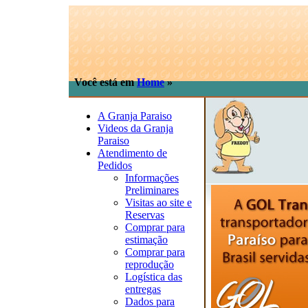
Você está em
Home
»
A Granja Paraiso
Videos da Granja
Paraiso
Atendimento de
Pedidos
Informações
Preliminares
Visitas ao site e
Reservas
Comprar para
estimação
Comprar para
reprodução
Logística das
entregas
Dados para