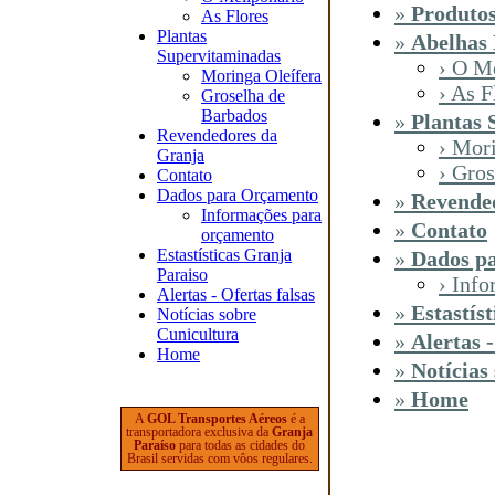
»
Produtos
As Flores
Plantas
»
Abelhas 
Supervitaminadas
› O M
Moringa Oleífera
› As F
Groselha de
Barbados
»
Plantas 
Revendedores da
› Mor
Granja
› Gro
Contato
Dados para Orçamento
»
Revende
Informações para
»
Contato
orçamento
Estastísticas Granja
»
Dados p
Paraiso
› Inf
Alertas - Ofertas falsas
»
Estastís
Notícias sobre
Cunicultura
»
Alertas -
Home
»
Notícias
»
Home
A
GOL Transportes Aéreos
é a
transportadora exclusiva da
Granja
Paraíso
para todas as cidades do
Brasil servidas com vôos regulares.