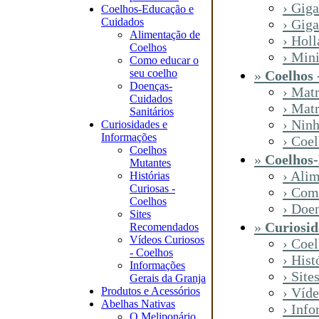
› Giga
Coelhos-Educação e
Cuidados
› Gig
Alimentação de
› Hol
Coelhos
› Min
Como educar o
seu coelho
»
Coelhos 
Doenças-
› Mat
Cuidados
› Matr
Sanitários
› Nin
Curiosidades e
Informações
› Coel
Coelhos
»
Coelhos
Mutantes
› Ali
Histórias
Curiosas -
› Com
Coelhos
› Doe
Sites
»
Curiosid
Recomendados
Vídeos Curiosos
› Coe
- Coelhos
› Hist
Informações
› Sit
Gerais da Granja
Produtos e Acessórios
› Víde
Abelhas Nativas
› Inf
O Meliponário