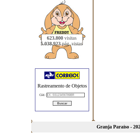
623.800
visitas
5.038.923
pág. vistas
Rastreamento de Objetos
Cód.:
Granja Paraíso - 202