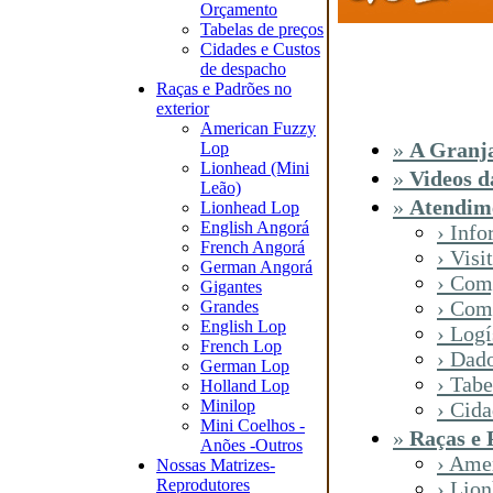
Orçamento
Tabelas de preços
Cidades e Custos
de despacho
Raças e Padrões no
exterior
American Fuzzy
»
A Granja
Lop
Lionhead (Mini
»
Videos d
Leão)
»
Atendime
Lionhead Lop
English Angorá
› Inf
French Angorá
› Visi
German Angorá
› Com
Gigantes
› Com
Grandes
English Lop
› Logí
French Lop
› Dad
German Lop
› Tabe
Holland Lop
Minilop
› Cida
Mini Coelhos -
»
Raças e 
Anões -Outros
› Ame
Nossas Matrizes-
Reprodutores
› Lio