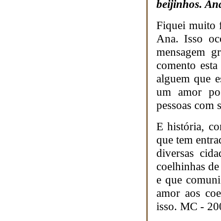
beijinhos. An
Fiquei muito 
Ana. Isso oc
mensagem gra
comento esta
alguem que e
um amor pos
pessoas com s
E história, c
que tem entrad
diversas cid
coelhinhas de 
e que comuni
amor aos coe
isso. MC - 20