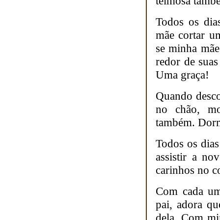
teimosa tamb
Todos os dia
mãe cortar u
se minha mãe 
redor de suas
Uma graça!
Quando descob
no chão, mo
também. Dorm
Todos os dias
assistir a no
carinhos no c
Com cada um
pai, adora q
dela. Com mi