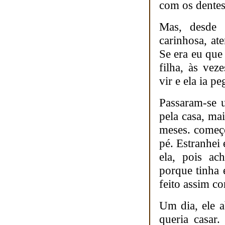
com os dentes
Mas, desde 
carinhosa, at
Se era eu que
filha, às ve
vir e ela ia pe
Passaram-se 
pela casa, ma
meses. começ
pé. Estranhei
ela, pois ac
porque tinha
feito assim c
Um dia, ele a
queria casar.