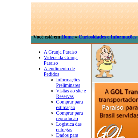
Você está em
Home
»
Curiosidades e Informações
A Granja Paraiso
Videos da Granja
Paraiso
Atendimento de
Pedidos
Informações
Preliminares
Visitas ao site e
Reservas
Comprar para
estimação
Comprar para
reprodução
Logística das
entregas
Dados para