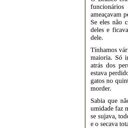
funcionários
ameaçavam peg
Se eles não c
deles e ficav
dele.
Tínhamos vári
maioria. Só 
atrás dos per
estava perdid
gatos no quint
morder.
Sabia que nã
umidade faz m
se sujava, to
e o secava to