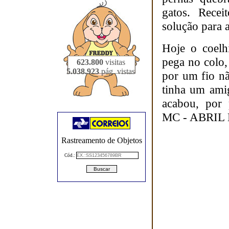
gatos. Recei
solução para a
Hoje o coelh
pega no colo,
623.800
visitas
5.038.923
pág. vistas
por um fio n
tinha um ami
acabou, por 
MC - ABRIL 
Rastreamento de Objetos
Cód.: