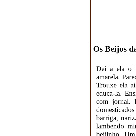
Os Beijos d
Dei a ela o
amarela. Pare
Trouxe ela a
educa-la. En
com jornal. 
domesticados
barriga, nari
lambendo min
beijinho. Um