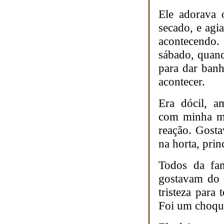
Ele adorava 
secado, e agi
acontecendo.
sábado, quand
para dar banh
acontecer.
Era dócil, a
com minha mãe
reação. Gosta
na horta, pri
Todos da fam
gostavam do 
tristeza par
Foi um choqu