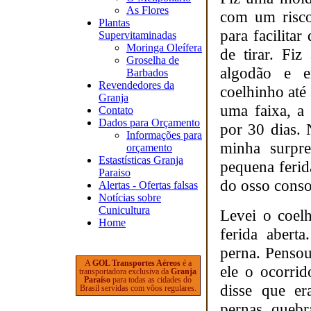
As Flores
com um risco 
Plantas
para facilita
Supervitaminadas
Moringa Oleífera
de tirar. Fi
Groselha de
algodão e e
Barbados
Revendedores da
coelhinho até
Granja
uma faixa, a 
Contato
Dados para Orçamento
por 30 dias. 
Informações para
minha surpre
orçamento
Estastísticas Granja
pequena feri
Paraiso
do osso conso
Alertas - Ofertas falsas
Notícias sobre
Cunicultura
Levei o coelh
Home
ferida abert
perna. Pensou 
A
GOL Transportes Aéreos
é a
ele o ocorri
transportadora exclusiva da
Granja
Paraíso
para todas as cidades do
disse que er
Brasil servidas com vôos regulares.
pernas queb