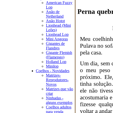
American Fuzzy
Lop
Perna quebr
Anão de
Netherland
Anão Hotot
Lionhead (Mini
Leões)
Lionhead Lop
Meu coelhinh
Mini Angoras
Gigantes de
Pulava no so
Flandres
pela casa.
Gigante Flemish
(Flamengo)
Holland Lop
Um dia, sem q
Minilop
o meu peso e
Coelhos - Novidades
Matrizes-
próximo. Ele
Reprodutores-
tinha solução
Novos
Matrizes que vão
ele não tives
criar
acostumaria e
Ninhadas -
alguns exemplos
fizesse qual
Coelhos adultos
voltar a anda
para venda