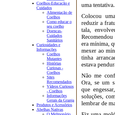
Coelhos-Educação e
uma tentativa.
Cuidados
Alimentação de
Colocou uma 
Coelhos
Como educar o
reduzir a fra
seu coelho
tala, envolv
Doenças-
Cuidados
Recomendou 3
Sanitários
era mínima, q
Curiosidades e
Informações
mexer ao míni
Coelhos
tinha arranc
Mutantes
Histórias
estava pendur
Curiosas -
Coelhos
Não me confo
Sites
Ora, se um 
Recomendados
Vídeos Curiosos
que engessar
- Coelhos
soluções, co
Informações
Gerais da Granja
lembrar de ma
Produtos e Acessórios
Abelhas Nativas
Fiz uma mold
O Meliponário