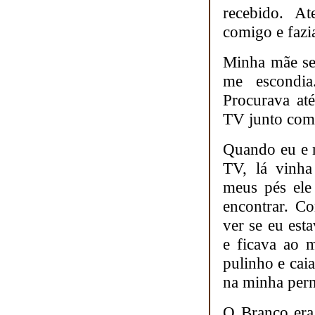
recebido. A
comigo e fazia
Minha mãe seg
me escondia
Procurava at
TV junto com
Quando eu e m
TV, lá vinha
meus pés ele
encontrar. C
ver se eu est
e ficava ao 
pulinho e cai
na minha pern
O Branco era