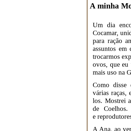
A minha Mo
Um dia enco
Cocamar, uni
para ração a
assuntos em 
trocarmos exp
ovos, que eu 
mais uso na G
Como disse q
várias raças,
los. Mostrei 
de Coelhos. 
e reprodutore
A Ana, ao ver