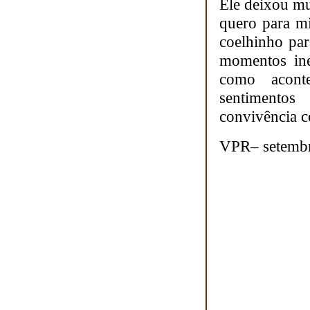
Ele deixou mu
quero para m
coelhinho par
momentos ine
como acont
sentimentos
convivência c
VPR– setemb