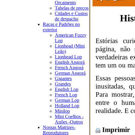
Orçamento
Tabelas de preços
Cidades e Custos
His
de despacho
Raças e Padrões no
exterior
American Fuzzy
Estórias cur
Lop
Lionhead (Mini
página, não 
Leão)
verdadeiras e
Lionhead Lop
English Angorá
tem um ou mai
French Angorá
German Angorá
Essas pessoa
Gigantes
Grandes
inusitadas, 
English Lop
Para mostrar
French Lop
German Lop
entre o hum
Holland Lop
realidade. E 
Minilop
Mini Coelhos -
Anões -Outros
Nossas Matrizes-
Imprimir
Reprodutores