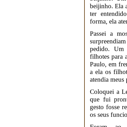
beijinho. Ela
ter entendid
forma, ela ate
Passei a mos
surpreendia
pedido. Um d
filhotes para
Paulo, em fre
a ela os filh
atendia meus 
Coloquei a L
que fui pron
gesto fosse r
os seus funcio
Foram, ao t