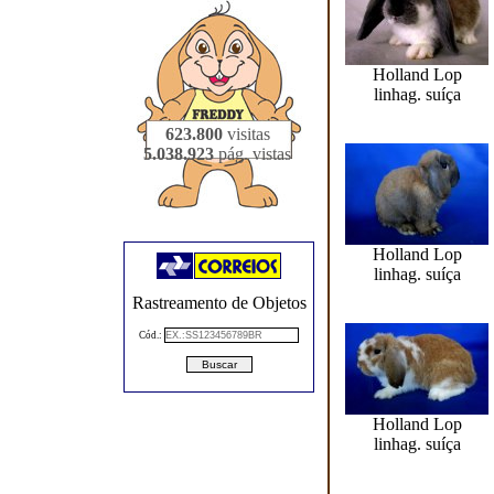
Holland Lop
linhag. suíça
623.800
visitas
5.038.923
pág. vistas
Holland Lop
linhag. suíça
Rastreamento de Objetos
Cód.:
Holland Lop
linhag. suíça