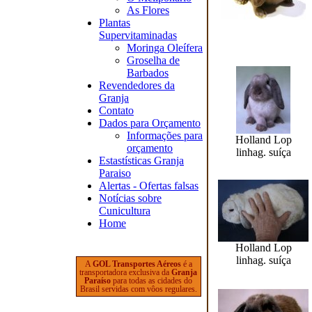
As Flores
Plantas
Supervitaminadas
Moringa Oleífera
Groselha de
Barbados
Revendedores da
Granja
Contato
Dados para Orçamento
Informações para
Holland Lop
orçamento
linhag. suíça
Estastísticas Granja
Paraiso
Alertas - Ofertas falsas
Notícias sobre
Cunicultura
Home
Holland Lop
linhag. suíça
A
GOL Transportes Aéreos
é a
transportadora exclusiva da
Granja
Paraíso
para todas as cidades do
Brasil servidas com vôos regulares.