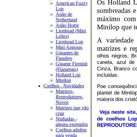
Os Holland L
American Fuzzy
Lop
sombreadas e
Anão de
máximo com 
Netherland
Anão Hotot
Minilop que t
Lionhead (Mini
Leões)
A variedade
Lionhead Lop
matrizes e r
Mini Angoras
Gigantes de
olhos negros, B
Flandres
canela, azul d
Gigante Flemish
Cinza, Branco c
(Flamengo)
incluidas.
Holland Lop
Minilop
Coelhos - Novidades
Poe consequênci
Matrizes-
plantel de Minilo
Reprodutores-
maioria dos criat
Novos
Matrizes que vão
Veja neste si
criar
de coelhos Lo
Ninhadas -
alguns exemplos
REPRODUTORES, v
Coelhos adultos
para venda