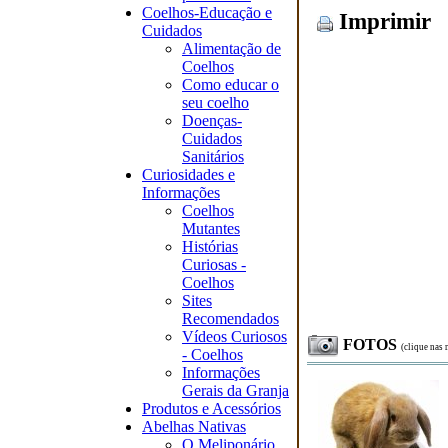
Coelhos-Educação e
Imprimir
Cuidados
Alimentação de
Coelhos
Como educar o
seu coelho
Doenças-
Cuidados
Sanitários
Curiosidades e
Informações
Coelhos
Mutantes
Histórias
Curiosas -
Coelhos
Sites
Recomendados
Vídeos Curiosos
FOTOS
(clique nas 
- Coelhos
Informações
Gerais da Granja
Produtos e Acessórios
Abelhas Nativas
O Meliponário