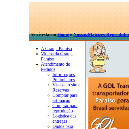
Você está em
Home
»
Nossas Matrizes-Reproduto
A Granja Paraiso
Videos da Granja
Paraiso
Atendimento de
Pedidos
Informações
Preliminares
Visitas ao site e
Reservas
Comprar para
estimação
Comprar para
reprodução
Logística das
entregas
Dados para