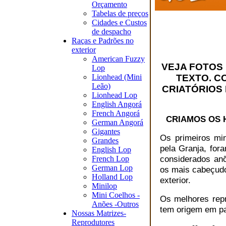
Orçamento
Tabelas de preços
Cidades e Custos
de despacho
Raças e Padrões no
exterior
American Fuzzy
VEJA FOTOS
Lop
Lionhead (Mini
TEXTO. C
Leão)
CRIATÓRIOS
Lionhead Lop
English Angorá
French Angorá
CRIAMOS OS 
German Angorá
Gigantes
Os primeiros min
Grandes
pela Granja, for
English Lop
considerados anõ
French Lop
German Lop
os mais cabeçudo
Holland Lop
exterior.
Minilop
Mini Coelhos -
Os melhores repr
Anões -Outros
tem origem em p
Nossas Matrizes-
Reprodutores