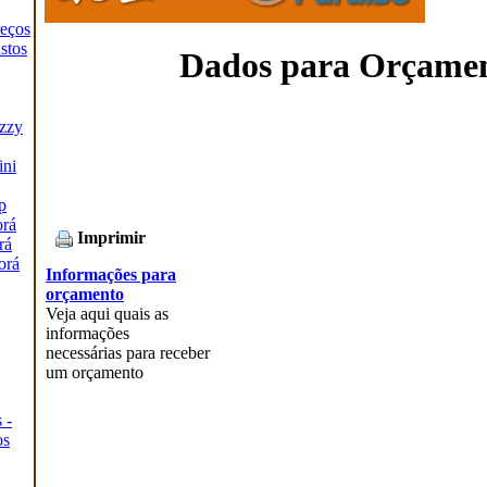
reços
stos
Dados para Orçame
zzy
ini
p
orá
Imprimir
rá
orá
Informações para
orçamento
Veja aqui quais as
informações
necessárias para receber
um orçamento
 -
os