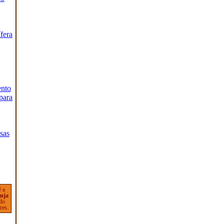
fera
ento
para
lsas
é a
nja
 do
res.