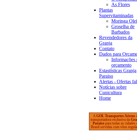
As Flores
Plantas
Supervitaminadas
Moringa Oleí
Groselha de
Barbados
Revendedores da
Granja
Contato
Dados para Orçam
Informações 
orçamento
Estastísticas Granja
Paraiso
Alertas - Ofertas fa
Notícias sobre
Cunicultura
Home
A
GOL Transportes Aéreos
transportadora exclusiva da
Gra
Paraíso
para todas as cidades
Brasil servidas com vôos regula