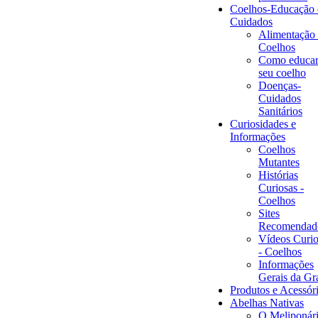
Coelhos-Educação 
Cuidados
Alimentação
Coelhos
Como educar
seu coelho
Doenças-
Cuidados
Sanitários
Curiosidades e
Informações
Coelhos
Mutantes
Histórias
Curiosas -
Coelhos
Sites
Recomendad
Vídeos Curio
- Coelhos
Informações
Gerais da Gr
Produtos e Acessór
Abelhas Nativas
O Meliponár