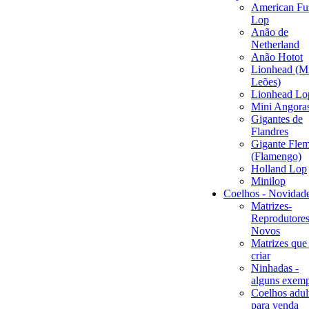
American Fu
Lop
Anão de
Netherland
Anão Hotot
Lionhead (M
Leões)
Lionhead Lo
Mini Angora
Gigantes de
Flandres
Gigante Flem
(Flamengo)
Holland Lop
Minilop
Coelhos - Novidad
Matrizes-
Reprodutores
Novos
Matrizes que
criar
Ninhadas -
alguns exemp
Coelhos adul
para venda