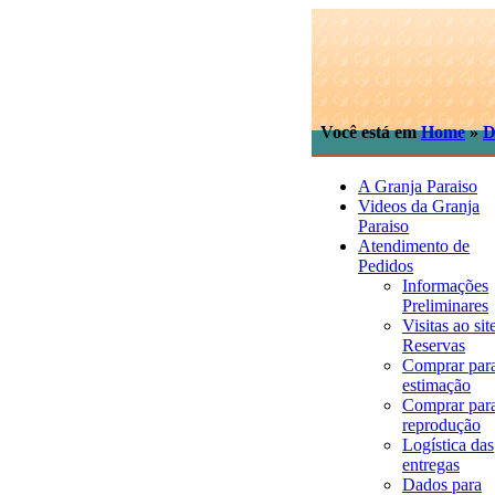
Você está em
Home
»
D
A Granja Paraiso
Videos da Granja
Paraiso
Atendimento de
Pedidos
Informações
Preliminares
Visitas ao sit
Reservas
Comprar par
estimação
Comprar par
reprodução
Logística das
entregas
Dados para