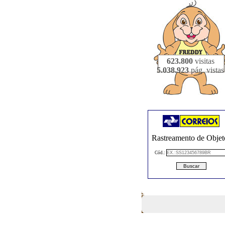
623.800
visitas
5.038.923
pág. vistas
Rastreamento de Objet
Cód.: