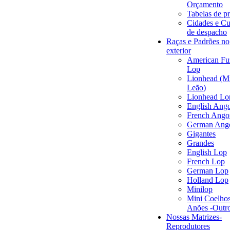
Orçamento
Tabelas de p
Cidades e Cu
de despacho
Raças e Padrões no
exterior
American Fu
Lop
Lionhead (M
Leão)
Lionhead Lo
English Ang
French Ango
German Ang
Gigantes
Grandes
English Lop
French Lop
German Lop
Holland Lop
Minilop
Mini Coelhos
Anões -Outr
Nossas Matrizes-
Reprodutores