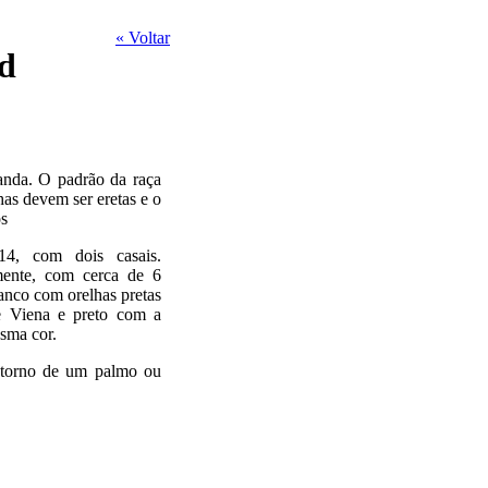
« Voltar
d
anda. O padrão da raça
has devem ser eretas e o
os
14, com dois casais.
lmente, com cerca de 6
anco com orelhas pretas
de Viena e preto com a
sma cor.
 torno de um palmo ou