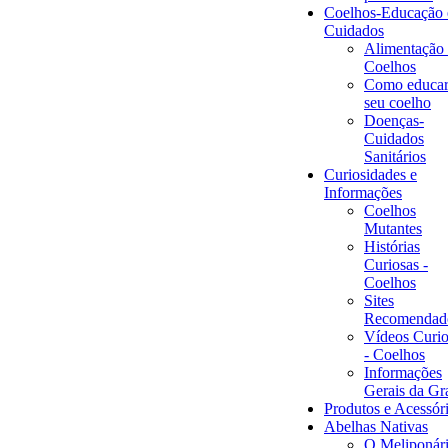
Coelhos-Educação 
Cuidados
Alimentação
Coelhos
Como educar
seu coelho
Doenças-
Cuidados
Sanitários
Curiosidades e
Informações
Coelhos
Mutantes
Histórias
Curiosas -
Coelhos
Sites
Recomendad
Vídeos Curio
- Coelhos
Informações
Gerais da Gr
Produtos e Acessór
Abelhas Nativas
O Meliponár