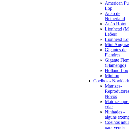
American Fu
Lop
Anão de
Netherland
Anão Hotot
Lionhead (M
Leões)
Lionhead Lo
Mini Angora
Gigantes de
Flandres
Gigante Flem
(Flamengo)
Holland Lop
Minilop
Coelhos - Novidad
Matrizes-
Reprodutores
Novos
Matrizes que
criar
Ninhadas -
alguns exemp
Coelhos adul
para venda