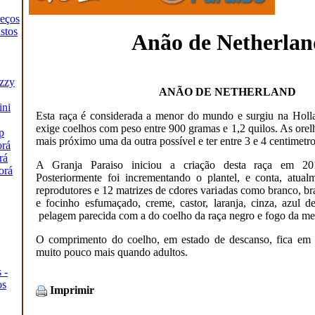
reços
stos
Anão de Netherlan
zzy
ANÃO DE NETHERLAND
ini
Esta raça é considerada a menor do mundo e surgiu na Holl
exige coelhos com peso entre 900 gramas e 1,2 quilos. As orel
p
mais próximo uma da outra possível e ter entre 3 e 4 centimetr
orá
rá
A Granja Paraiso iniciou a criação desta raça em 20
orá
Posteriormente foi incrementando o plantel, e conta, atua
reprodutores e 12 matrizes de cdores variadas como branco, br
e focinho esfumaçado, creme, castor, laranja, cinza, azul 
pelagem parecida com a do coelho da raça negro e fogo da me
O comprimento do coelho, em estado de descanso, fica em
muito pouco mais quando adultos.
 -
os
Imprimir