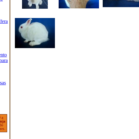
fera
ento
para
lsas
é a
nja
 do
res.