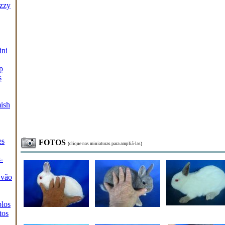
zzy
ini
p
s
ish
es
FOTOS
(clique nas miniaturas para ampliá-las)
-
 vão
los
tos