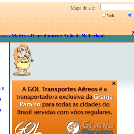
Mapa do site
Web
ossas Matrizes-Reprodutores
»
Anão de Netherland
e e
a
a