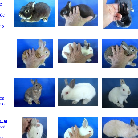
e
 de
 o
os
sos
anja
ios
io