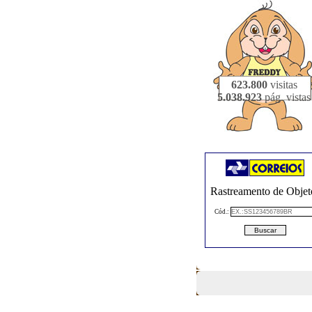
623.800
visitas
5.038.923
pág. vistas
Rastreamento de Objet
Cód.: