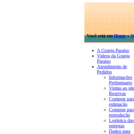
Você está em
Home
»
N
A Granja Paraiso
Videos da Granja
Paraiso
Atendimento de
Pedidos
Informações
Preliminares
Visitas ao sit
Reservas
Comprar par
estimação
Comprar par
reprodução
Logística das
entregas
Dados para