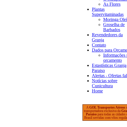
As Flores
Plantas
Supervitaminadas
Moringa Oleí
Groselha de
Barbados
Revendedores da
Granja
Contato
Dados para Orçam
Informações 
orçamento
Estastísticas Granja
Paraiso
Alertas - Ofertas fa
Notícias sobre
Cunicultura
Home
A
GOL Transportes Aéreos
transportadora exclusiva da
Gra
Paraíso
para todas as cidades
Brasil servidas com vôos regula